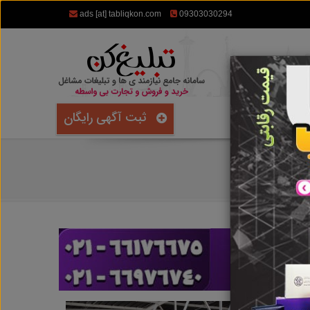
ads [at] tabliqkon.com
09303030294
ثبت آگهی رایگان