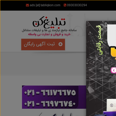
ads [at] tabliqkon.com
09303030294
ثبت آگهی رایگان