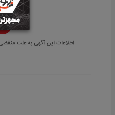
اطلاعات این آگهی به علت منقضی