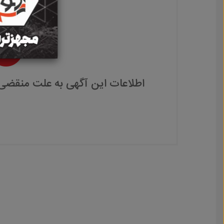
اطلاعات این آگهی به علت منقضی