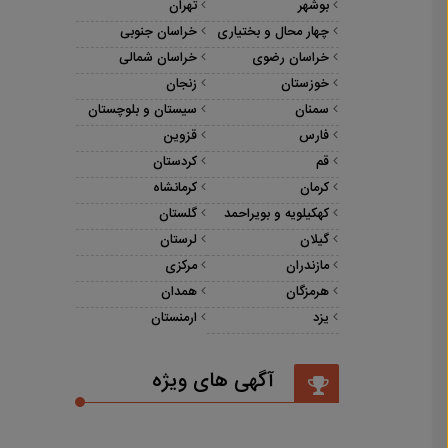
بوشهر
تهران
چهار محال و بختیاری
خراسان جنوبی
خراسان رضوی
خراسان شمالی
خوزستان
زنجان
سمنان
سیستان و بلوچستان
فارس
قزوین
قم
کردستان
کرمان
کرمانشاه
کهکیلویه و بویراحمد
گلستان
گیلان
لرستان
مازندران
مرکزی
هرمزگان
همدان
یزد
ارمنستان
آگهی های ویژه