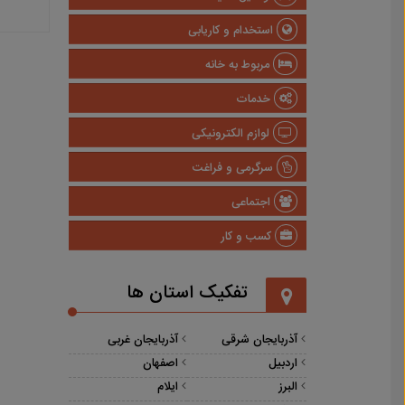
استخدام و کاریابی
مربوط به خانه
خدمات
لوازم الکترونیکی
سرگرمی و فراغت
اجتماعی
کسب و کار
تفکیک استان ها
آذربایجان شرقی
آذربایجان غربی
اردبیل
اصفهان
البرز
ایلام