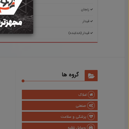
زنجان
سجا
قیدار
گرماب
قیدار (خدابنده)
گروه ها
املاک
صنعتی
پزشکی و سلامت
وسایل نقلیه