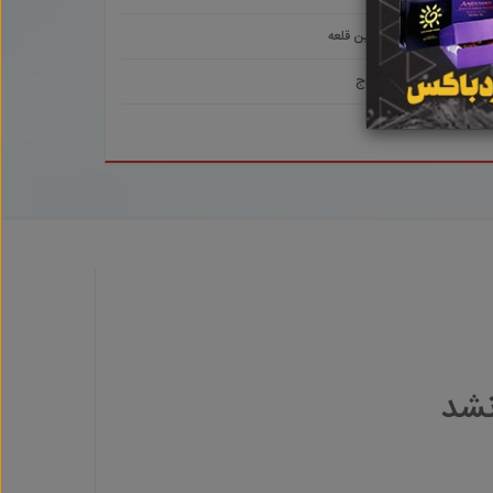
صائین قلعه
هیدج
نشد