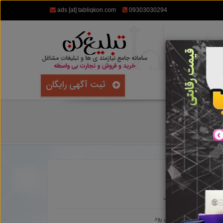
ads [at] tabliqkon.com
09303030294
ثبت آگهی رایگان
حلب
زرین رود