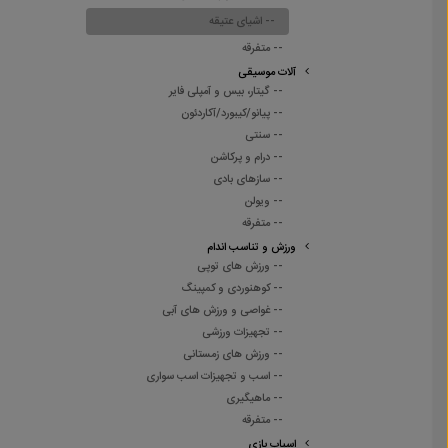
-- اشیای عتیقه
-- متفرقه
آلات موسیقی
-- گیتار، بیس و آمپلی فایر
-- پیانو/کیبورد/آکاردئون
-- سنتی
-- درام و پرکاشن
-- سازهای بادی
-- ویولن
-- متفرقه
ورزش و تناسب اندام
-- ورزش های توپی
-- کوهنوردی و کمپینگ
-- غواصی و ورزش های آبی
-- تجهیزات ورزشی
-- ورزش های زمستانی
-- اسب و تجهیزات اسب سواری
-- ماهیگیری
-- متفرقه
اسباب بازی