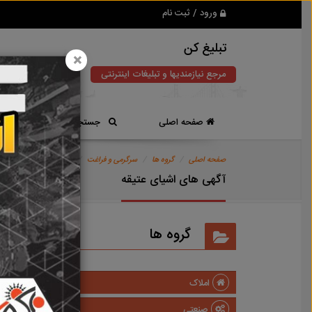
ورود / ثبت نام
تبلیغ کن
×
مرجع نیازمندیها و تبلیغات اینترنتی
صفحه اصلی
جستجوی سریع
صفحه اصلی
گروه ها
سرگرمی و فراغت
کلکسیون و سرگرمی
آگهی های اشیای عتیقه
گروه ها
املاک
صنعتی