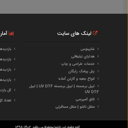
لینک های سایت
آمار
شاپینوس
بازدیدهای 
هدایای تبلیغاتی
بازدیدهای 
خدمات طراحی و چاپ
بازدیدهای م
پنل پیامک رایگان
انواع جعبه و کارتن آماده
بازدیدهای س
لیبل برجسته | لیبل برجسته UV DTF | لیبل
کل بازدیدها :
UV DTF
اتاق کمپرسی
تعداد کل
منقل تاشو | منقل مسافرتی
کلیه حقوق این تارنما محفوظ می باشد. 1402-1398