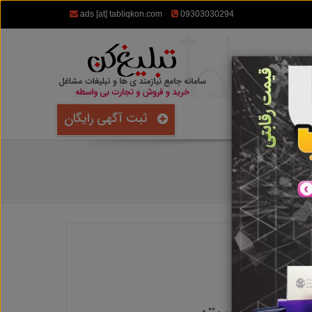
ads [at] tabliqkon.com
09303030294
ثبت آگهی رایگان