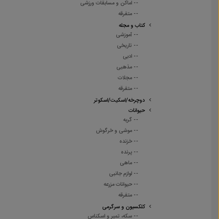
-- اماکن و مسابقات ورزشی
-- متفرقه
کتاب و مجله
-- آموزشی
-- تاریخی
-- ادبی
-- مذهبی
-- مجلات
-- متفرقه
دوچرخه/اسکیت/اسکوتر
حیوانات
-- گربه
-- موشی و خرگوش
-- خزنده
-- پرنده
-- ماهی
-- لوازم جانبی
-- حیوانات مزرعه
-- متفرقه
کلکسیون و سرگرمی
-- سکه، تمبر و اسکناس