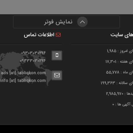
نمایش فوتر
های سایت
اطلاعات تماس
امروز : 1,985
09303030294
09333030294
هفته : 17,301
اه : 55,778
ads [at] tabliqkon.com
info [at] tabliqkon.com
الانه : 199,363
 2,985,970
 آگهی ها : 0