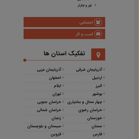
تور و چارتر
اجتماعی
کسب و کار
تفکیک استان ها
آذربایجان شرقی
آذربایجان غربی
اردبیل
اصفهان
البرز
ایلام
بوشهر
تهران
چهار محال و بختیاری
خراسان جنوبی
خراسان رضوی
خراسان شمالی
خوزستان
زنجان
سمنان
سیستان و بلوچستان
فارس
قزوین