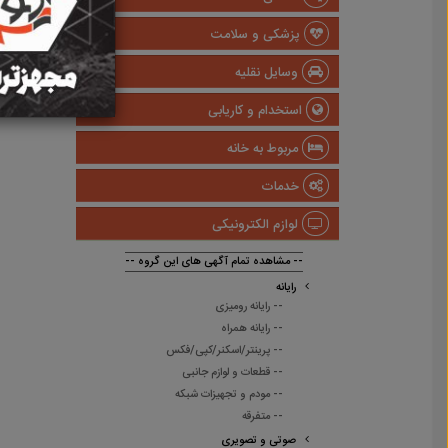
پزشکی و سلامت
وسایل نقلیه
استخدام و کاریابی
مربوط به خانه
خدمات
لوازم الکترونیکی
-- مشاهده تمام آگهی های این گروه --
رایانه
-- رایانه رومیزی
-- رایانه همراه
-- پرینتر/اسکنر/کپی/فکس
-- قطعات و لوازم جانبی
-- مودم و تجهیزات شبکه
-- متفرقه
صوتی و تصویری