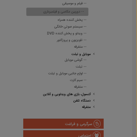
-- فیلم و موسیقی
-- دوربین عکاسی و فیلمبرداری
-- پخش کننده همراه
-- سیستم صوتی خانگی
-- ویدئو و پخش کننده DVD
-- تلویزیون و پروژکتور
-- متفرقه
موبایل و تبلت
-- گوشی موبایل
-- تبلت
-- لوازم جانبی موبایل و تبلت
-- سیم کارت
-- متفرقه
کنسول، بازی های ویدئویی و آنلاین
دستگاه تلفن
متفرقه
سرگرمی و فراغت
اجتماعی