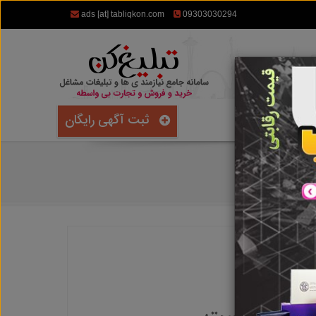
ads [at] tabliqkon.com
09303030294
ثبت آگهی رایگان