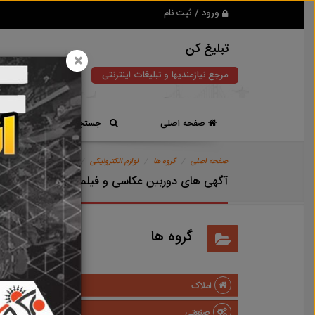
ورود / ثبت نام
تبلیغ کن
×
مرجع نیازمندیها و تبلیغات اینترنتی
صفحه اصلی
جستجوی سریع
صفحه اصلی
گروه ها
لوازم الکترونیکی
صوتی و تصویری
دور
آگهی های دوربین عکاسی و فیلمبرداری
گروه ها
املاک
صنعتی