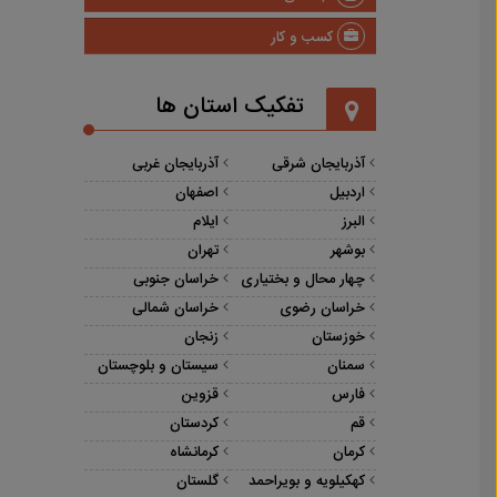
کسب و کار
تفکیک استان ها
آذربایجان شرقی
آذربایجان غربی
اردبیل
اصفهان
البرز
ایلام
بوشهر
تهران
چهار محال و بختیاری
خراسان جنوبی
خراسان رضوی
خراسان شمالی
خوزستان
زنجان
سمنان
سیستان و بلوچستان
فارس
قزوین
قم
کردستان
کرمان
کرمانشاه
کهکیلویه و بویراحمد
گلستان