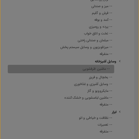
-- میز و صندلی
-- فرش و گلیم
-- کمد و بوفه
-- پرده و رومیزی
-- تخت و اتاق خواب
-- مبلمان و صندلی راحتی
-- میزتلویزیون و وسایل سیستم پخش
-- متفرقه
وسایل آشپزخانه
-- ماشین ظرفشویی
-- یخچال و فریزر
-- وسایل آشپزی و غذاخوری
-- مایکروویو و گاز
-- ماشین لباسشویی و خشک کننده
-- متفرقه
ابزار
-- نظافت و خیاطی و اتو
-- تعمیرات
-- متفرقه