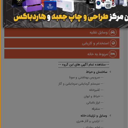
املاک
صنعتی
پزشکی و سلامت
وسایل نقلیه
استخدام و کاریابی
مربوط به خانه
-- مشاهده تمام آگهی های این گروه --
ساختمان و حیاط
-- سرویس بهداشتی و سونا
-- سیستم گرمایشی سرمایشی و گاز
-- آشپزخانه
-- حیاط و ایوان
-- ابزار باغبانی
-- متفرقه
وسایل و تزئینات خانه
-- تزئینی و آثار هنری
-- لوازم روشنایی