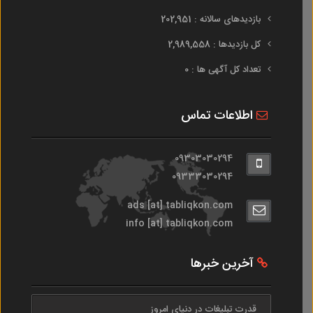
بازدیدهای سالانه : 202,951
کل بازدیدها : 2,989,558
تعداد کل آگهی ها : 0
اطلاعات تماس
09303030294
09333030294
ads [at] tabliqkon.com
info [at] tabliqkon.com
آخرین خبرها
قدرت تبلیغات در دنیای امروز