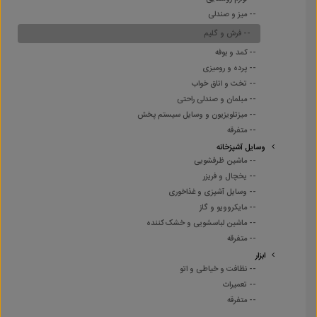
-- میز و صندلی
-- فرش و گلیم
-- کمد و بوفه
-- پرده و رومیزی
-- تخت و اتاق خواب
-- مبلمان و صندلی راحتی
-- میزتلویزیون و وسایل سیستم پخش
-- متفرقه
وسایل آشپزخانه
-- ماشین ظرفشویی
-- یخچال و فریزر
-- وسایل آشپزی و غذاخوری
-- مایکروویو و گاز
-- ماشین لباسشویی و خشک کننده
-- متفرقه
ابزار
-- نظافت و خیاطی و اتو
-- تعمیرات
-- متفرقه