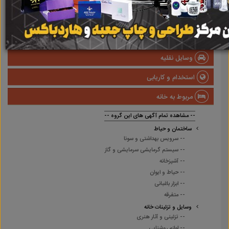
املاک
صنعتی
پزشکی و سلامت
وسایل نقلیه
استخدام و کاریابی
مربوط به خانه
-- مشاهده تمام آگهی های این گروه --
ساختمان و حیاط
-- سرویس بهداشتی و سونا
-- سیستم گرمایشی سرمایشی و گاز
-- آشپزخانه
-- حیاط و ایوان
-- ابزار باغبانی
-- متفرقه
وسایل و تزئینات خانه
-- تزئینی و آثار هنری
-- لوازم روشنایی