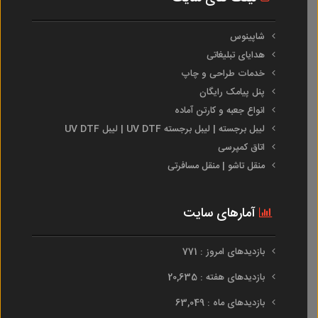
شاپینوس
هدایای تبلیغاتی
خدمات طراحی و چاپ
پنل پیامک رایگان
انواع جعبه و کارتن آماده
لیبل برجسته | لیبل برجسته UV DTF | لیبل UV DTF
اتاق کمپرسی
منقل تاشو | منقل مسافرتی
آمارهای سایت
بازدیدهای امروز : 771
بازدیدهای هفته : 20,635
بازدیدهای ماه : 63,049