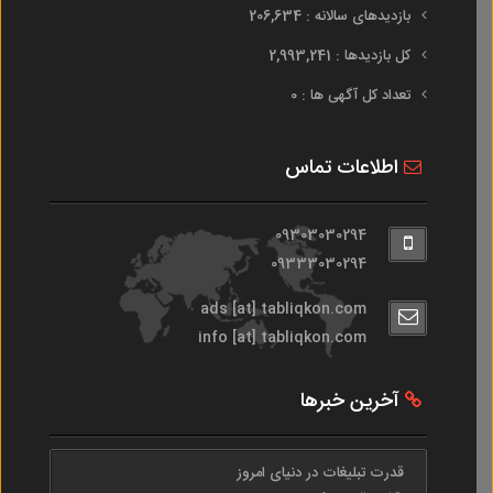
بازدیدهای سالانه : 206,634
کل بازدیدها : 2,993,241
تعداد کل آگهی ها : 0
اطلاعات تماس
09303030294
09333030294
ads [at] tabliqkon.com
info [at] tabliqkon.com
آخرین خبرها
قدرت تبلیغات در دنیای امروز