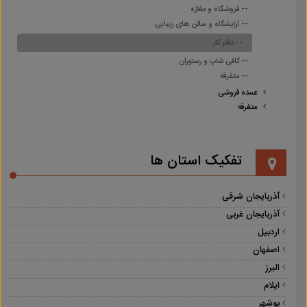
-- فروشگاه و مغازه
-- آرایشگاه و سالن های زیبایی
-- دفتر کار
-- کافی شاپ و رستوران
-- متفرقه
عمده فروشی
متفرقه
تفکیک استان ها
آذربایجان شرقی
آذربایجان غربی
اردبیل
اصفهان
البرز
ایلام
بوشهر