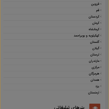
قزوین
قم
کردستان
کرمان
کرمانشاه
کهکیلویه و بویراحمد
گلستان
گیلان
لرستان
مازندران
مرکزی
هرمزگان
همدان
یزد
ارمنستان
بنرهای تبلیغاتی