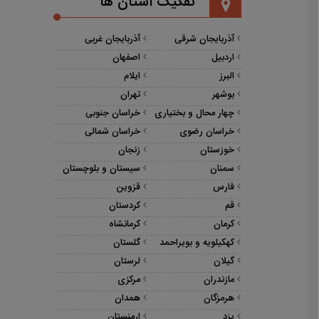
تفکیک استان ها
آذربایجان شرقی
آذربایجان غربی
اردبیل
اصفهان
البرز
ایلام
بوشهر
تهران
چهار محال و بختیاری
خراسان جنوبی
خراسان رضوی
خراسان شمالی
خوزستان
زنجان
سمنان
سیستان و بلوچستان
فارس
قزوین
قم
کردستان
کرمان
کرمانشاه
کهکیلویه و بویراحمد
گلستان
گیلان
لرستان
مازندران
مرکزی
هرمزگان
همدان
یزد
ارمنستان