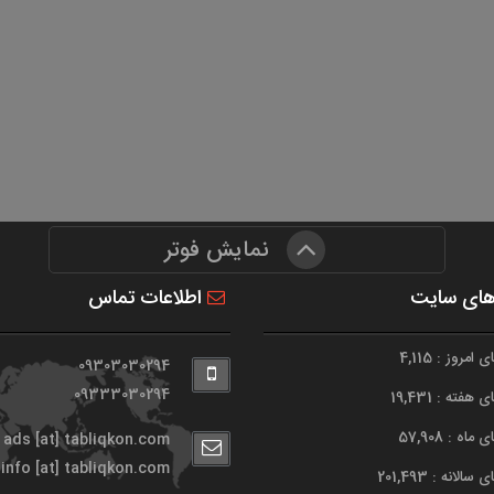
نمایش فوتر
های سایت
اطلاعات تماس
امروز : 4,115
09303030294
09333030294
هفته : 19,431
اه : 57,908
ads [at] tabliqkon.com
info [at] tabliqkon.com
الانه : 201,493