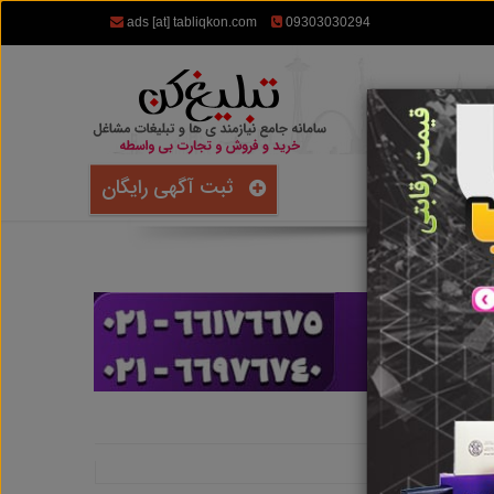
ads [at] tabliqkon.com
09303030294
ثبت آگهی رایگان