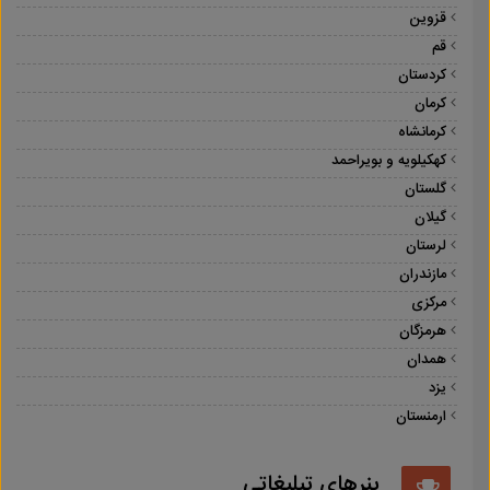
قزوین
قم
کردستان
کرمان
کرمانشاه
کهکیلویه و بویراحمد
گلستان
گیلان
لرستان
مازندران
مرکزی
هرمزگان
همدان
یزد
ارمنستان
بنرهای تبلیغاتی