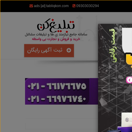
ads [at] tabliqkon.com
09303030294
ثبت آگهی رایگان