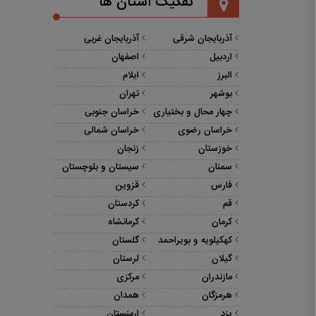
تفکیک استان ها
آذربایجان شرقی
آذربایجان غربی
اردبیل
اصفهان
البرز
ایلام
بوشهر
تهران
چهار محال و بختیاری
خراسان جنوبی
خراسان رضوی
خراسان شمالی
خوزستان
زنجان
سمنان
سیستان و بلوچستان
فارس
قزوین
قم
کردستان
کرمان
کرمانشاه
کهکیلویه و بویراحمد
گلستان
گیلان
لرستان
مازندران
مرکزی
هرمزگان
همدان
یزد
ارمنستان