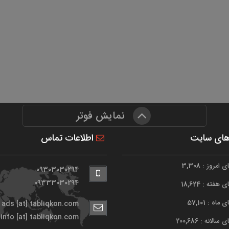
نمایش فوتر
های سایت
اطلاعات تماس
امروز : 3,308
09303030294
09333030294
هفته : 18,624
اه : 57,101
ads [at] tabliqkon.com
info [at] tabliqkon.com
الانه : 200,686