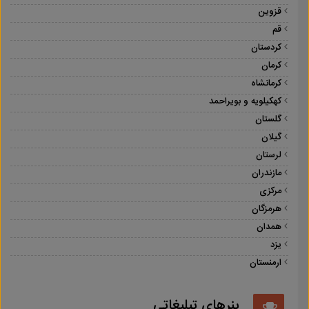
قزوین
قم
کردستان
کرمان
کرمانشاه
کهکیلویه و بویراحمد
گلستان
گیلان
لرستان
مازندران
مرکزی
هرمزگان
همدان
یزد
ارمنستان
بنرهای تبلیغاتی