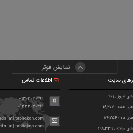
نمایش فوتر
رهای سایت
اطلاعات تماس
ی امروز : 961
09303030294
09333030294
 هفته : 16,277
 ماه : 54,754
ads [at] tabliqkon.com
info [at] tabliqkon.com
 سالانه : 198,339