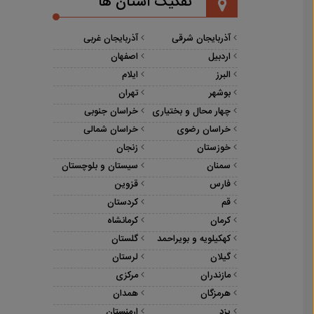
تفکیک استان ها
آذربایجان شرقی
آذربایجان غربی
اردبیل
اصفهان
البرز
ایلام
بوشهر
تهران
چهار محال و بختیاری
خراسان جنوبی
خراسان رضوی
خراسان شمالی
خوزستان
زنجان
سمنان
سیستان و بلوچستان
فارس
قزوین
قم
کردستان
کرمان
کرمانشاه
کهکیلویه و بویراحمد
گلستان
گیلان
لرستان
مازندران
مرکزی
هرمزگان
همدان
یزد
ارمنستان