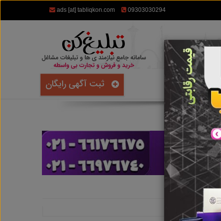
ads [at] tabliqkon.com
09303030294
ثبت آگهی رایگان