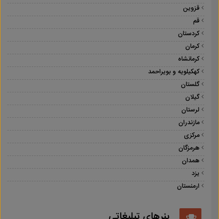
قزوین
قم
کردستان
کرمان
کرمانشاه
کهکیلویه و بویراحمد
گلستان
گیلان
لرستان
مازندران
مرکزی
هرمزگان
همدان
یزد
ارمنستان
بنرهای تبلیغاتی