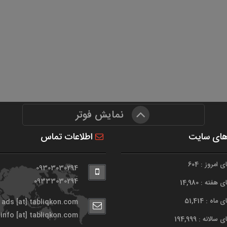
نمایش فوتر
های سایت
اطلاعات تماس
امروز : 604
09303030294
09333030294
هفته : 14,980
اه : 51,414
ads [at] tabliqkon.com
info [at] tabliqkon.com
الانه : 194,999