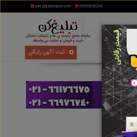
ads [at] tabliqkon.com
09303030294
ثبت آگهی رایگان