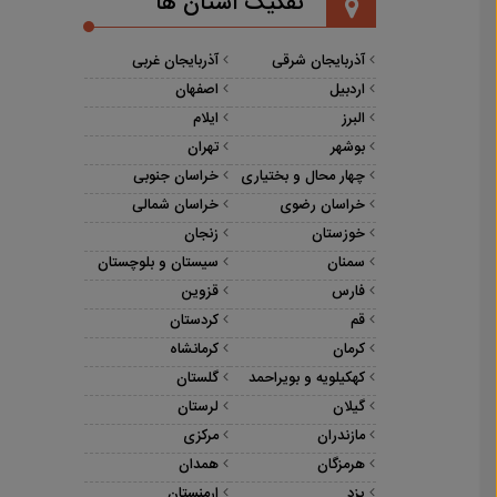
تفکیک استان ها
آذربایجان شرقی
آذربایجان غربی
اردبیل
اصفهان
البرز
ایلام
بوشهر
تهران
چهار محال و بختیاری
خراسان جنوبی
خراسان رضوی
خراسان شمالی
خوزستان
زنجان
سمنان
سیستان و بلوچستان
فارس
قزوین
قم
کردستان
کرمان
کرمانشاه
کهکیلویه و بویراحمد
گلستان
گیلان
لرستان
مازندران
مرکزی
هرمزگان
همدان
یزد
ارمنستان