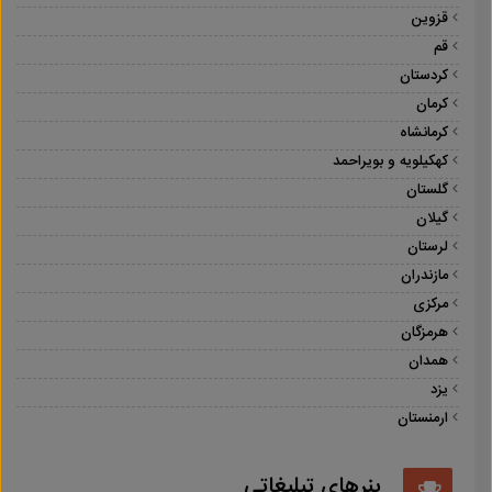
قزوین
قم
کردستان
کرمان
کرمانشاه
کهکیلویه و بویراحمد
گلستان
گیلان
لرستان
مازندران
مرکزی
هرمزگان
همدان
یزد
ارمنستان
بنرهای تبلیغاتی