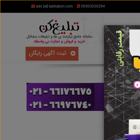
ads [at] tabliqkon.com
09303030294
ثبت آگهی رایگان