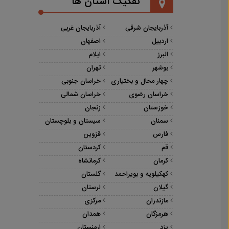
تفکیک استان ها
آذربایجان شرقی
آذربایجان غربی
اردبیل
اصفهان
البرز
ایلام
بوشهر
تهران
چهار محال و بختیاری
خراسان جنوبی
خراسان رضوی
خراسان شمالی
خوزستان
زنجان
سمنان
سیستان و بلوچستان
فارس
قزوین
قم
کردستان
کرمان
کرمانشاه
کهکیلویه و بویراحمد
گلستان
گیلان
لرستان
مازندران
مرکزی
هرمزگان
همدان
یزد
ارمنستان