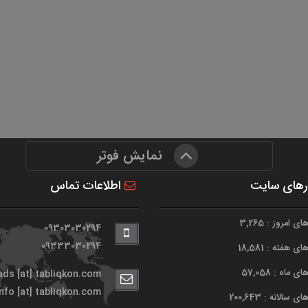
نمایش فوتر
رهای سایت
اطلاعات تماس
 امروز : 3,265
09303030294
09333030294
 هفته : 18,581
 ماه : 57,058
ads [at] tabliqkon.com
info [at] tabliqkon.com
 سالانه : 200,643