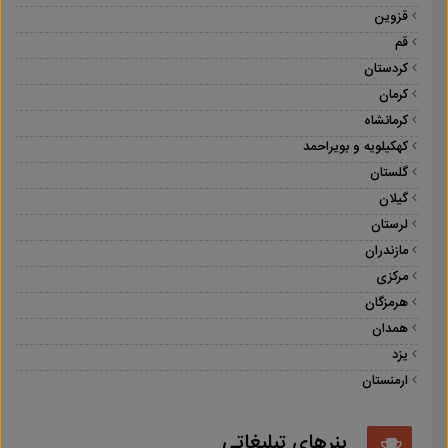
قزوین
قم
کردستان
کرمان
کرمانشاه
کهکیلویه و بویراحمد
گلستان
گیلان
لرستان
مازندران
مرکزی
هرمزگان
همدان
یزد
ارمنستان
بنرهای تبلیغاتی