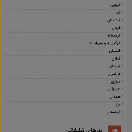
قزوین
قم
کردستان
کرمان
کرمانشاه
کهکیلویه و بویراحمد
گلستان
گیلان
لرستان
مازندران
مرکزی
هرمزگان
همدان
یزد
ارمنستان
بنرهای تبلیغاتی