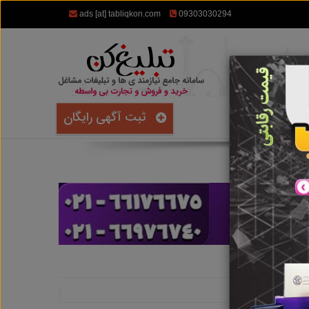
ads [at] tabliqkon.com
09303030294
ثبت آگهی رایگان