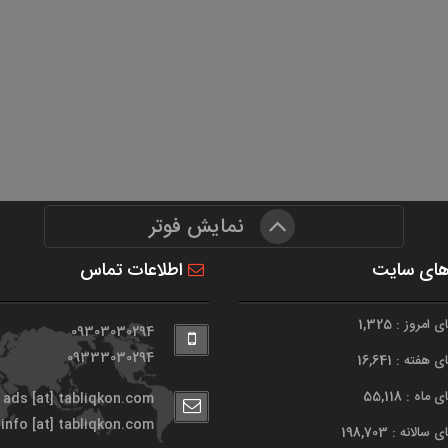
نمایش فوتر
های سایت
اطلاعات تماس
امروز : 1,325
09303030294
09333030294
هفته : 16,641
اه : 55,118
ads [at] tabliqkon.com
info [at] tabliqkon.com
الانه : 198,703