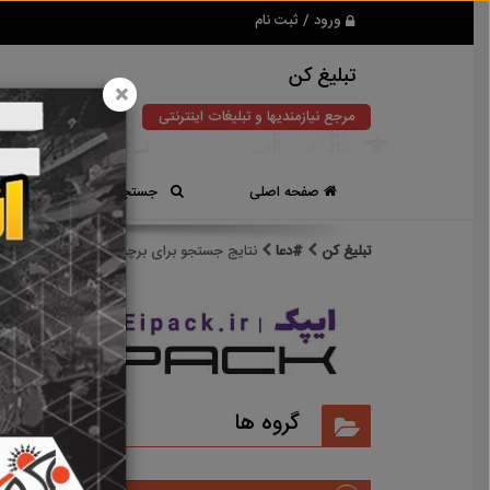
ورود / ثبت نام
تبلیغ کن
×
مرجع نیازمندیها و تبلیغات اینترنتی
صفحه اصلی
جستجوی سریع
تبلیغ کن
#دعا
نتایج جستجو برای برچسب
#دعا
نتایج
گروه ها