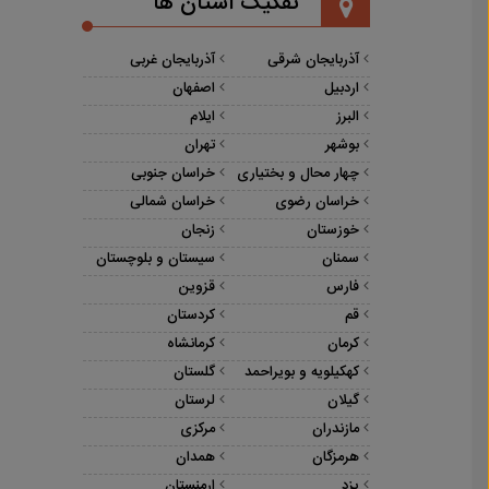
تفکیک استان ها
آذربایجان شرقی
آذربایجان غربی
اردبیل
اصفهان
البرز
ایلام
بوشهر
تهران
چهار محال و بختیاری
خراسان جنوبی
خراسان رضوی
خراسان شمالی
خوزستان
زنجان
سمنان
سیستان و بلوچستان
فارس
قزوین
قم
کردستان
کرمان
کرمانشاه
کهکیلویه و بویراحمد
گلستان
گیلان
لرستان
مازندران
مرکزی
هرمزگان
همدان
یزد
ارمنستان