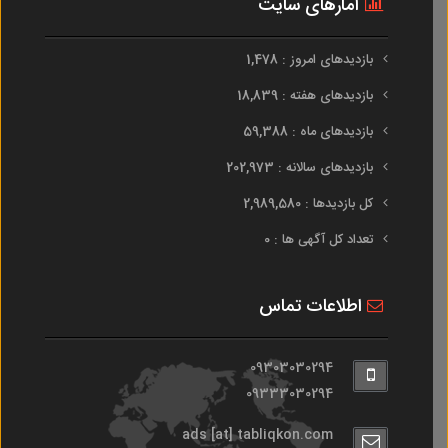
آمارهای سایت
بازدیدهای امروز : 1,478
بازدیدهای هفته : 18,839
بازدیدهای ماه : 59,388
بازدیدهای سالانه : 202,973
کل بازدیدها : 2,989,580
تعداد کل آگهی ها : 0
اطلاعات تماس
09303030294
09333030294
ads [at] tabliqkon.com