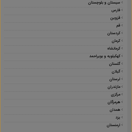
سیستان و بلوچستان
فارس
قزوین
قم
کردستان
کرمان
کرمانشاه
کهکیلویه و بویراحمد
گلستان
گیلان
لرستان
مازندران
مرکزی
هرمزگان
همدان
یزد
ارمنستان