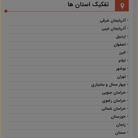
تفکیک استان ها
آذربایجان شرقی
آذربایجان غربی
اردبیل
اصفهان
البرز
ایلام
بوشهر
تهران
چهار محال و بختیاری
خراسان جنوبی
خراسان رضوی
خراسان شمالی
خوزستان
زنجان
سمنان