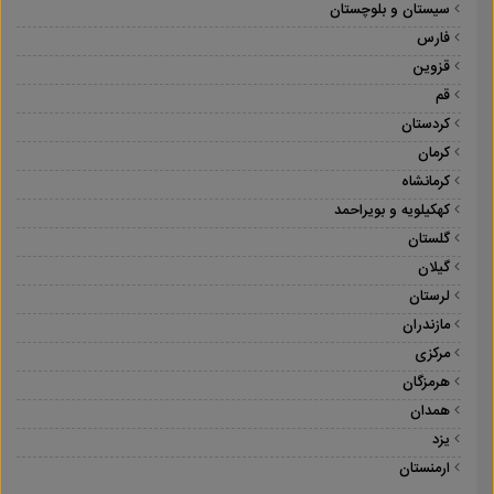
سیستان و بلوچستان
فارس
قزوین
قم
کردستان
کرمان
کرمانشاه
کهکیلویه و بویراحمد
گلستان
گیلان
لرستان
مازندران
مرکزی
هرمزگان
همدان
یزد
ارمنستان