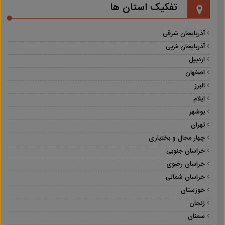
تفکیک استان ها
آذربایجان شرقی
آذربایجان غربی
اردبیل
اصفهان
البرز
ایلام
بوشهر
تهران
چهار محال و بختیاری
خراسان جنوبی
خراسان رضوی
خراسان شمالی
خوزستان
زنجان
سمنان