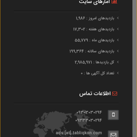
آمارهای سایت
بازدیدهای امروز : 1,986
بازدیدهای هفته : 17,302
بازدیدهای ماه : 55,779
بازدیدهای سالانه : 199,364
کل بازدیدها : 2,985,971
تعداد کل آگهی ها : 0
اطلاعات تماس
09303030294
09333030294
ads [at] tabliqkon.com