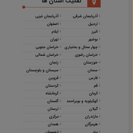
تفکیک استان ها
آذربایجان شرقی
آذربایجان غربی
اردبیل
اصفهان
البرز
ایلام
بوشهر
تهران
چهار محال و بختیاری
خراسان جنوبی
خراسان رضوی
خراسان شمالی
خوزستان
زنجان
سمنان
سیستان و بلوچستان
فارس
قزوین
قم
کردستان
کرمان
کرمانشاه
کهکیلویه و بویراحمد
گلستان
گیلان
لرستان
مازندران
مرکزی
هرمزگان
همدان
یزد
ارمنستان