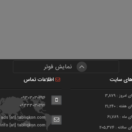
نمایش فوتر
های سایت
اطلاعات تماس
امروز : 3,879
09303030294
09333030294
هفته : 21,240
اه : 61,789
ads [at] tabliqkon.com
info [at] tabliqkon.com
الانه : 205,374