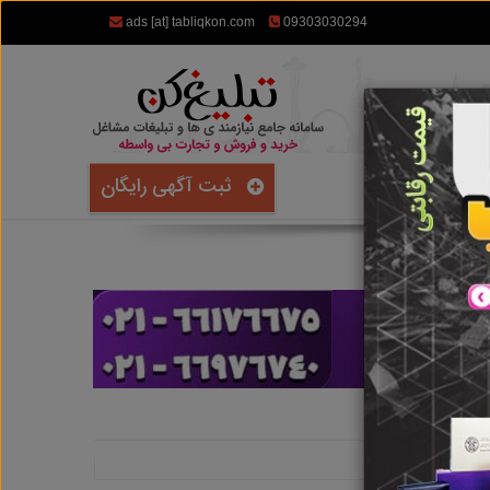
ads [at] tabliqkon.com
09303030294
ثبت آگهی رایگان