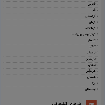
قزوین
قم
کردستان
کرمان
کرمانشاه
کهکیلویه و بویراحمد
گلستان
گیلان
لرستان
مازندران
مرکزی
هرمزگان
همدان
یزد
ارمنستان
بنرهای تبلیغاتی