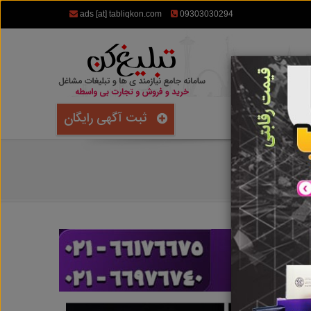
ads [at] tabliqkon.com
09303030294
ثبت آگهی رایگان