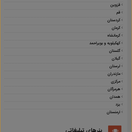
قزوین
قم
کردستان
کرمان
کرمانشاه
کهکیلویه و بویراحمد
گلستان
گیلان
لرستان
مازندران
مرکزی
هرمزگان
همدان
یزد
ارمنستان
بنرهای تبلیغاتی