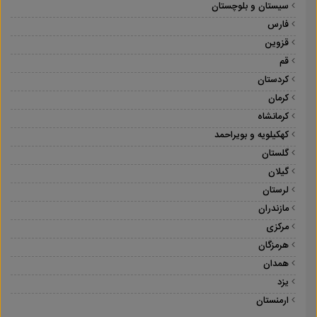
سیستان و بلوچستان
فارس
قزوین
قم
کردستان
کرمان
کرمانشاه
کهکیلویه و بویراحمد
گلستان
گیلان
لرستان
مازندران
مرکزی
هرمزگان
همدان
یزد
ارمنستان