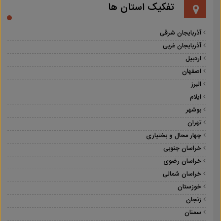
تفکیک استان ها
آذربایجان شرقی
آذربایجان غربی
اردبیل
اصفهان
البرز
ایلام
بوشهر
تهران
چهار محال و بختیاری
خراسان جنوبی
خراسان رضوی
خراسان شمالی
خوزستان
زنجان
سمنان