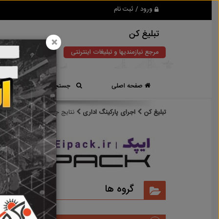
ورود / ثبت نام
تبلیغ کن
×
مرجع نیازمندیها و تبلیغات اینترنتی
صفحه اصلی
جستجوی سریع
تبلیغ کن
اجرای پارکینگ اداری
نتایج جستجو برای برچسب
ا
نتایج
گروه ها