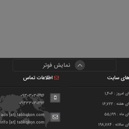
نمایش فوتر
های سایت
اطلاعات تماس
امروز : 1,406
09303030294
09333030294
هفته : 16,722
اه : 55,199
ads [at] tabliqkon.com
info [at] tabliqkon.com
الانه : 198,784