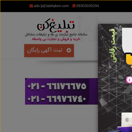
ads [at] tabliqkon.com
09303030294
ثبت آگهی رایگان