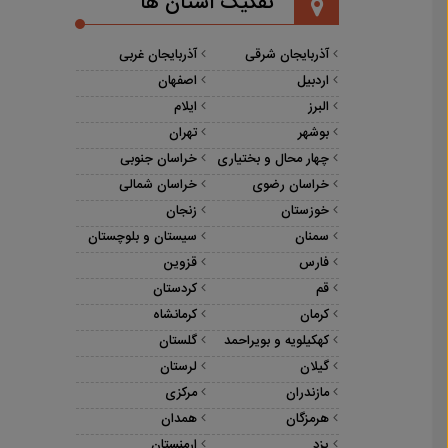
تفکیک استان ها
آذربایجان شرقی
آذربایجان غربی
اردبیل
اصفهان
البرز
ایلام
بوشهر
تهران
چهار محال و بختیاری
خراسان جنوبی
خراسان رضوی
خراسان شمالی
خوزستان
زنجان
سمنان
سیستان و بلوچستان
فارس
قزوین
قم
کردستان
کرمان
کرمانشاه
کهکیلویه و بویراحمد
گلستان
گیلان
لرستان
مازندران
مرکزی
هرمزگان
همدان
یزد
ارمنستان