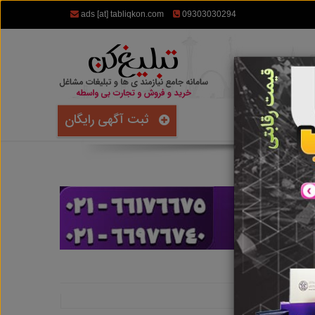
ads [at] tabliqkon.com
09303030294
ثبت آگهی رایگان