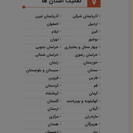
تفکیک استان ها
آذربایجان شرقی
آذربایجان غربی
اردبیل
اصفهان
البرز
ایلام
بوشهر
تهران
چهار محال و بختیاری
خراسان جنوبی
خراسان رضوی
خراسان شمالی
خوزستان
زنجان
سمنان
سیستان و بلوچستان
فارس
قزوین
قم
کردستان
کرمان
کرمانشاه
کهکیلویه و بویراحمد
گلستان
گیلان
لرستان
مازندران
مرکزی
هرمزگان
همدان
یزد
ارمنستان