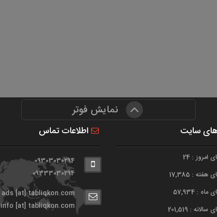
نمایش فوتر
های سایت
اطلاعات تماس
 امروز : 24
09303030294
09333030294
هفته : 17,385
اه : 57,934
ads [at] tabliqkon.com
info [at] tabliqkon.com
الانه : 201,519