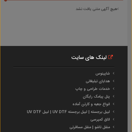
هیچ آگهی متنی یافت نشد
لینک های سایت
شاپینوس
هدایای تبلیغاتی
خدمات طراحی و چاپ
پنل پیامک رایگان
انواع جعبه و کارتن آماده
لیبل برجسته | لیبل برجسته UV DTF | لیبل UV DTF
اتاق کمپرسی
منقل تاشو | منقل مسافرتی