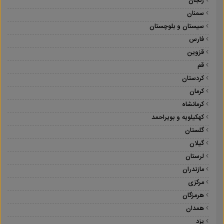
زنجان
سمنان
سیستان و بلوچستان
فارس
قزوین
قم
کردستان
کرمان
کرمانشاه
کهکیلویه و بویراحمد
گلستان
گیلان
لرستان
مازندران
مرکزی
هرمزگان
همدان
یزد