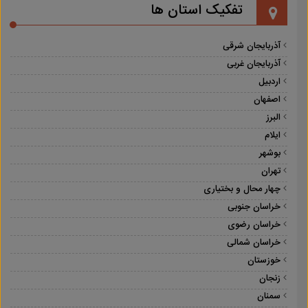
تفکیک استان ها
آذربایجان شرقی
آذربایجان غربی
اردبیل
اصفهان
البرز
ایلام
بوشهر
تهران
چهار محال و بختیاری
خراسان جنوبی
خراسان رضوی
خراسان شمالی
خوزستان
زنجان
سمنان