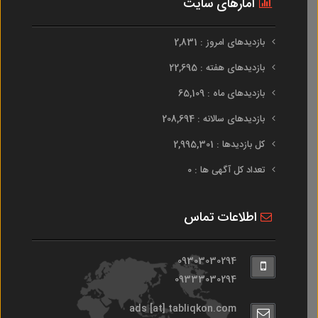
آمارهای سایت
بازدیدهای امروز : 2,831
بازدیدهای هفته : 22,695
بازدیدهای ماه : 65,109
بازدیدهای سالانه : 208,694
کل بازدیدها : 2,995,301
تعداد کل آگهی ها : 0
اطلاعات تماس
09303030294
09333030294
ads [at] tabliqkon.com