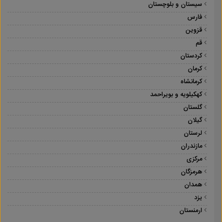
سیستان و بلوچستان
فارس
قزوین
قم
کردستان
کرمان
کرمانشاه
کهکیلویه و بویراحمد
گلستان
گیلان
لرستان
مازندران
مرکزی
هرمزگان
همدان
یزد
ارمنستان