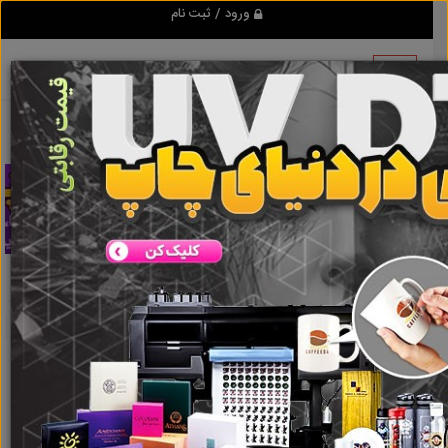
ورود / ثبت نام
تبلیغ کن
امگا3
نتایج جستجو برای برچسب
امگا3
نتایج جستجو برای برچسب
امگا3
گروه ها
املاک