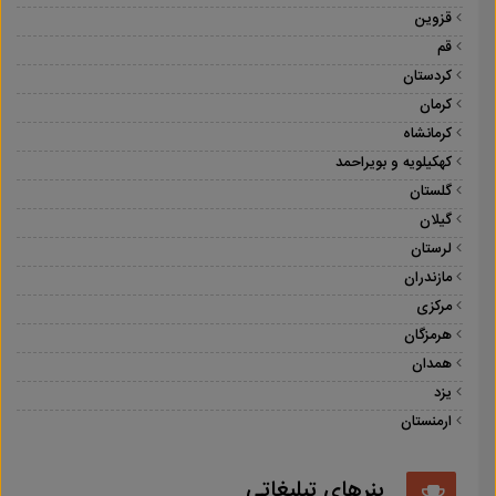
قزوین
قم
کردستان
کرمان
کرمانشاه
کهکیلویه و بویراحمد
گلستان
گیلان
لرستان
مازندران
مرکزی
هرمزگان
همدان
یزد
ارمنستان
بنرهای تبلیغاتی