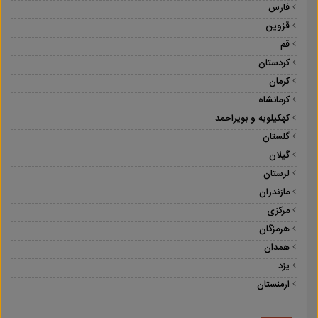
فارس
قزوین
قم
کردستان
کرمان
کرمانشاه
کهکیلویه و بویراحمد
گلستان
گیلان
لرستان
مازندران
مرکزی
هرمزگان
همدان
یزد
ارمنستان