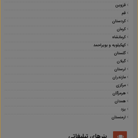
قزوین
قم
کردستان
کرمان
کرمانشاه
کهکیلویه و بویراحمد
گلستان
گیلان
لرستان
مازندران
مرکزی
هرمزگان
همدان
یزد
ارمنستان
بنرهای تبلیغاتی