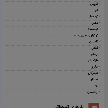
قزوین
قم
کردستان
کرمان
کرمانشاه
کهکیلویه و بویراحمد
گلستان
گیلان
لرستان
مازندران
مرکزی
هرمزگان
همدان
یزد
ارمنستان
بنرهای تبلیغاتی