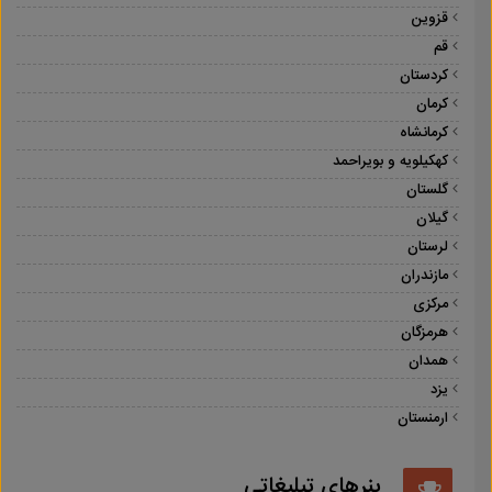
قزوین
قم
کردستان
کرمان
کرمانشاه
کهکیلویه و بویراحمد
گلستان
گیلان
لرستان
مازندران
مرکزی
هرمزگان
همدان
یزد
ارمنستان
بنرهای تبلیغاتی