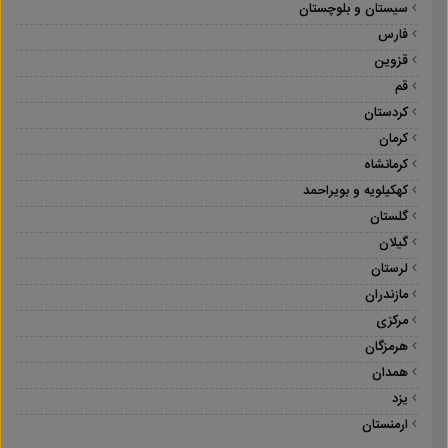
سیستان و بلوچستان
فارس
قزوین
قم
کردستان
کرمان
کرمانشاه
کهکیلویه و بویراحمد
گلستان
گیلان
لرستان
مازندران
مرکزی
هرمزگان
همدان
یزد
ارمنستان