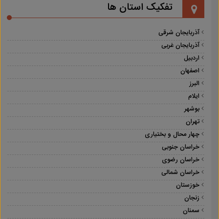
تفکیک استان ها
آذربایجان شرقی
آذربایجان غربی
اردبیل
اصفهان
البرز
ایلام
بوشهر
تهران
چهار محال و بختیاری
خراسان جنوبی
خراسان رضوی
خراسان شمالی
خوزستان
زنجان
سمنان