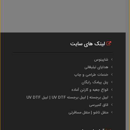
لینک های سایت
شاپینوس
هدایای تبلیغاتی
خدمات طراحی و چاپ
پنل پیامک رایگان
انواع جعبه و کارتن آماده
لیبل برجسته | لیبل برجسته UV DTF | لیبل UV DTF
اتاق کمپرسی
منقل تاشو | منقل مسافرتی