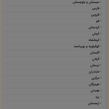
سیستان و بلوچستان
فارس
قزوین
قم
کردستان
کرمان
کرمانشاه
کهکیلویه و بویراحمد
گلستان
گیلان
لرستان
مازندران
مرکزی
هرمزگان
همدان
یزد
ارمنستان