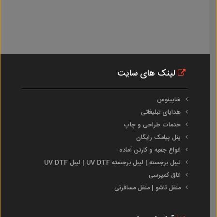
لینک های سایت
شاپینوس
هدایای تبلیغاتی
خدمات طراحی و چاپ
پنل پیامک رایگان
انواع جعبه و کارتن آماده
لیبل برجسته | لیبل برجسته UV DTF | لیبل UV DTF
اتاق کمپرسی
منقل تاشو | منقل مسافرتی