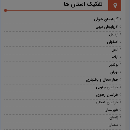
تفکیک استان ها
آذربایجان شرقی
آذربایجان غربی
اردبیل
اصفهان
البرز
ایلام
بوشهر
تهران
چهار محال و بختیاری
خراسان جنوبی
خراسان رضوی
خراسان شمالی
خوزستان
زنجان
سمنان