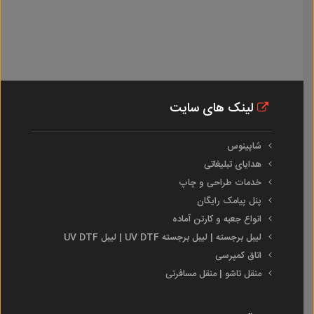
لینک های سایت
شاپینوس
هدایای تبلیغاتی
خدمات طراحی و چاپ
پنل پیامک رایگان
انواع جعبه و کارتن آماده
لیبل برجسته | لیبل برجسته UV DTF | لیبل UV DTF
اتاق کمپرسی
منقل تاشو | منقل مسافرتی