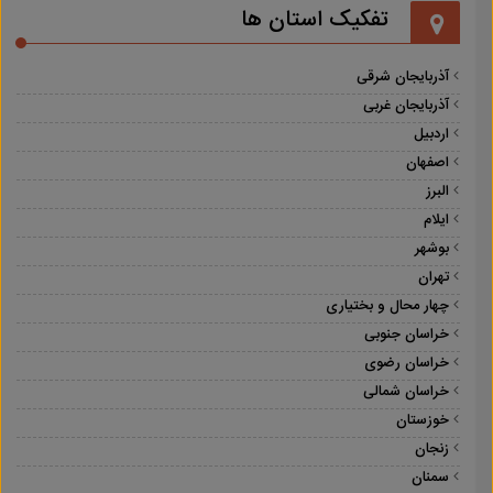
تفکیک استان ها
آذربایجان شرقی
آذربایجان غربی
اردبیل
اصفهان
البرز
ایلام
بوشهر
تهران
چهار محال و بختیاری
خراسان جنوبی
خراسان رضوی
خراسان شمالی
خوزستان
زنجان
سمنان