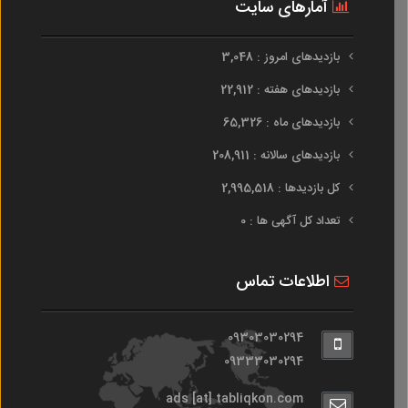
آمارهای سایت
بازدیدهای امروز : 3,048
بازدیدهای هفته : 22,912
بازدیدهای ماه : 65,326
بازدیدهای سالانه : 208,911
کل بازدیدها : 2,995,518
تعداد کل آگهی ها : 0
اطلاعات تماس
09303030294
09333030294
ads [at] tabliqkon.com