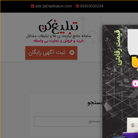
ads [at] tabliqkon.com
09303030294
ثبت آگهی رایگان
جستجو