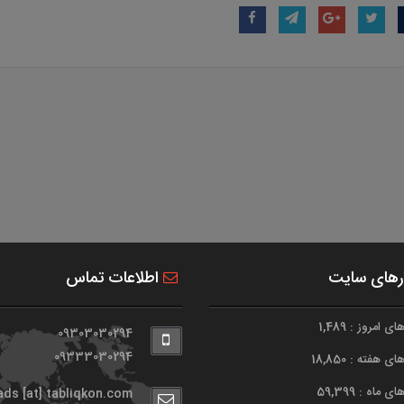
رهای سایت
اطلاعات تماس
 امروز : 1,489
09303030294
09333030294
 هفته : 18,850
 ماه : 59,399
ads [at] tabliqkon.com