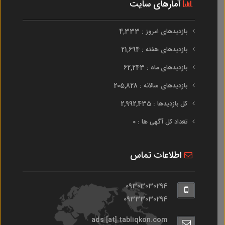
آمارهای سایت
بازدیدهای امروز : 4,333
بازدیدهای هفته : 21,694
بازدیدهای ماه : 62,243
بازدیدهای سالانه : 205,828
کل بازدیدها : 2,992,435
تعداد کل آگهی ها : 0
اطلاعات تماس
09303030294
09333030294
ads [at] tabliqkon.com