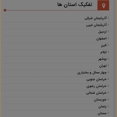
تفکیک استان ها
آذربایجان شرقی
آذربایجان غربی
اردبیل
اصفهان
البرز
ایلام
بوشهر
تهران
چهار محال و بختیاری
خراسان جنوبی
خراسان رضوی
خراسان شمالی
خوزستان
زنجان
سمنان