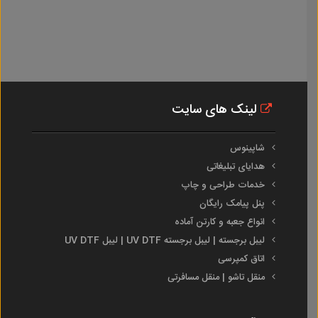
لینک های سایت
شاپینوس
هدایای تبلیغاتی
خدمات طراحی و چاپ
پنل پیامک رایگان
انواع جعبه و کارتن آماده
لیبل برجسته | لیبل برجسته UV DTF | لیبل UV DTF
اتاق کمپرسی
منقل تاشو | منقل مسافرتی