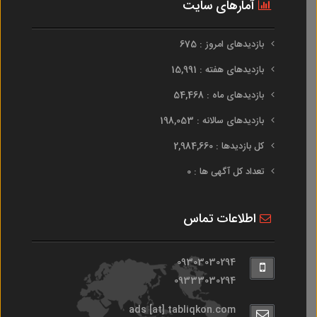
آمارهای سایت
بازدیدهای امروز : 675
بازدیدهای هفته : 15,991
بازدیدهای ماه : 54,468
بازدیدهای سالانه : 198,053
کل بازدیدها : 2,984,660
تعداد کل آگهی ها : 0
اطلاعات تماس
09303030294
09333030294
ads [at] tabliqkon.com