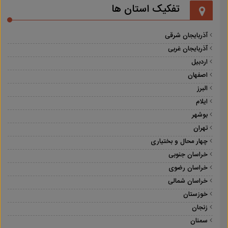
تفکیک استان ها
آذربایجان شرقی
آذربایجان غربی
اردبیل
اصفهان
البرز
ایلام
بوشهر
تهران
چهار محال و بختیاری
خراسان جنوبی
خراسان رضوی
خراسان شمالی
خوزستان
زنجان
سمنان