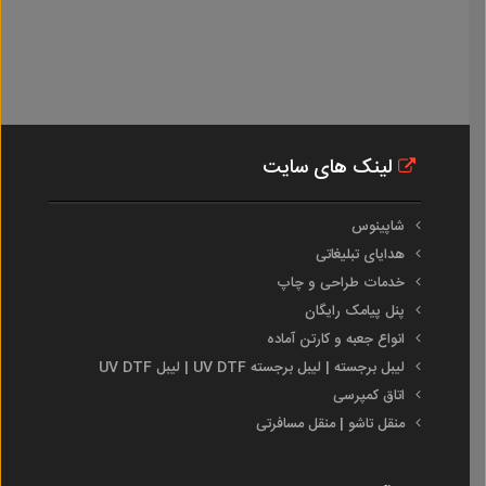
لینک های سایت
شاپینوس
هدایای تبلیغاتی
خدمات طراحی و چاپ
پنل پیامک رایگان
انواع جعبه و کارتن آماده
لیبل برجسته | لیبل برجسته UV DTF | لیبل UV DTF
اتاق کمپرسی
منقل تاشو | منقل مسافرتی