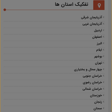
تفکیک استان ها
آذربایجان شرقی
آذربایجان غربی
اردبیل
اصفهان
البرز
ایلام
بوشهر
تهران
چهار محال و بختیاری
خراسان جنوبی
خراسان رضوی
خراسان شمالی
خوزستان
زنجان
سمنان