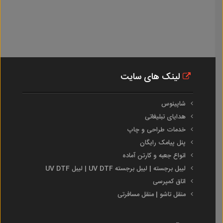
لینک های سایت
شاپینوس
هدایای تبلیغاتی
خدمات طراحی و چاپ
پنل پیامک رایگان
انواع جعبه و کارتن آماده
لیبل برجسته | لیبل برجسته UV DTF | لیبل UV DTF
اتاق کمپرسی
منقل تاشو | منقل مسافرتی