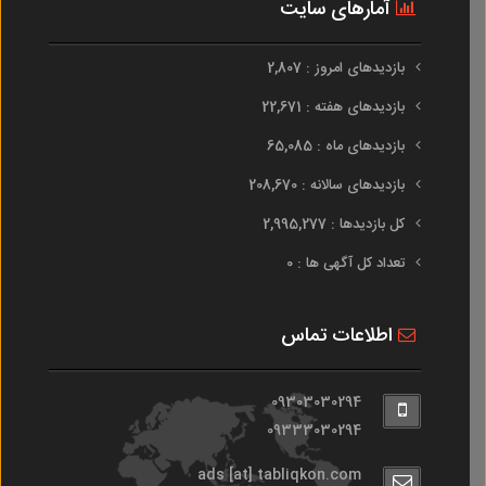
آمارهای سایت
بازدیدهای امروز : 2,807
بازدیدهای هفته : 22,671
بازدیدهای ماه : 65,085
بازدیدهای سالانه : 208,670
کل بازدیدها : 2,995,277
تعداد کل آگهی ها : 0
اطلاعات تماس
09303030294
09333030294
ads [at] tabliqkon.com