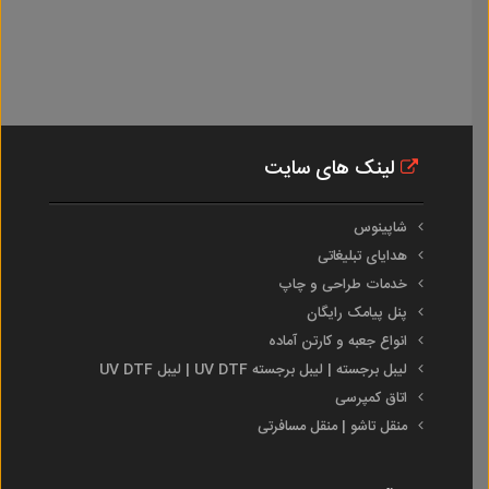
لینک های سایت
شاپینوس
هدایای تبلیغاتی
خدمات طراحی و چاپ
پنل پیامک رایگان
انواع جعبه و کارتن آماده
لیبل برجسته | لیبل برجسته UV DTF | لیبل UV DTF
اتاق کمپرسی
منقل تاشو | منقل مسافرتی