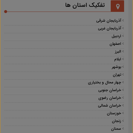
تفکیک استان ها
آذربایجان شرقی
آذربایجان غربی
اردبیل
اصفهان
البرز
ایلام
بوشهر
تهران
چهار محال و بختیاری
خراسان جنوبی
خراسان رضوی
خراسان شمالی
خوزستان
زنجان
سمنان