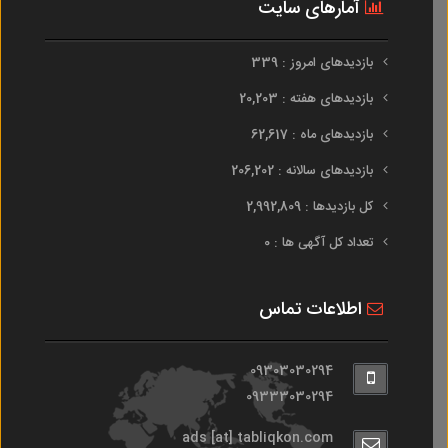
آمارهای سایت
بازدیدهای امروز : 339
بازدیدهای هفته : 20,203
بازدیدهای ماه : 62,617
بازدیدهای سالانه : 206,202
کل بازدیدها : 2,992,809
تعداد کل آگهی ها : 0
اطلاعات تماس
09303030294
09333030294
ads [at] tabliqkon.com