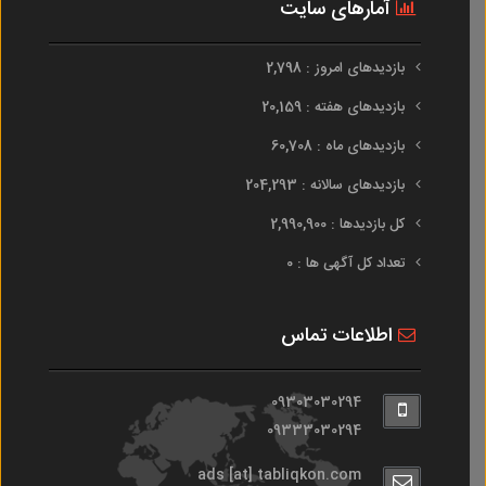
آمارهای سایت
بازدیدهای امروز : 2,798
بازدیدهای هفته : 20,159
بازدیدهای ماه : 60,708
بازدیدهای سالانه : 204,293
کل بازدیدها : 2,990,900
تعداد کل آگهی ها : 0
اطلاعات تماس
09303030294
09333030294
ads [at] tabliqkon.com