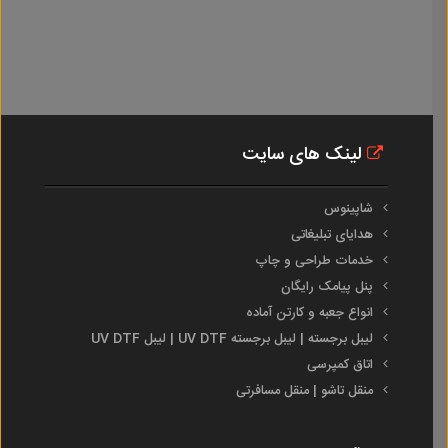
لینک های سایت
شاپینوس
هدایای تبلیغاتی
خدمات طراحی و چاپ
پنل پیامک رایگان
انواع جعبه و کارتن آماده
لیبل برجسته | لیبل برجسته UV DTF | لیبل UV DTF
اتاق کمپرسی
منقل تاشو | منقل مسافرتی