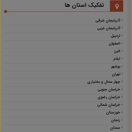
تفکیک استان ها
آذربایجان شرقی
آذربایجان غربی
اردبیل
اصفهان
البرز
ایلام
بوشهر
تهران
چهار محال و بختیاری
خراسان جنوبی
خراسان رضوی
خراسان شمالی
خوزستان
زنجان
سمنان