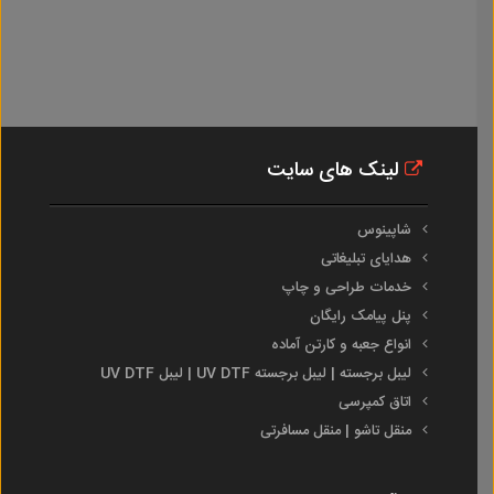
لینک های سایت
شاپینوس
هدایای تبلیغاتی
خدمات طراحی و چاپ
پنل پیامک رایگان
انواع جعبه و کارتن آماده
لیبل برجسته | لیبل برجسته UV DTF | لیبل UV DTF
اتاق کمپرسی
منقل تاشو | منقل مسافرتی