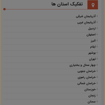
تفکیک استان ها
آذربایجان شرقی
آذربایجان غربی
اردبیل
اصفهان
البرز
ایلام
بوشهر
تهران
چهار محال و بختیاری
خراسان جنوبی
خراسان رضوی
خراسان شمالی
خوزستان
زنجان
سمنان