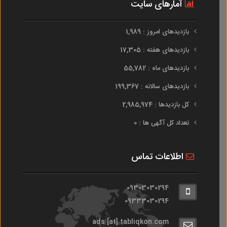
آمارهای سایت
بازدیدهای امروز : 1,989
بازدیدهای هفته : 17,305
بازدیدهای ماه : 55,782
بازدیدهای سالانه : 199,367
کل بازدیدها : 2,985,974
تعداد کل آگهی ها : 0
اطلاعات تماس
09303030294
09333030294
ads [at] tabliqkon.com