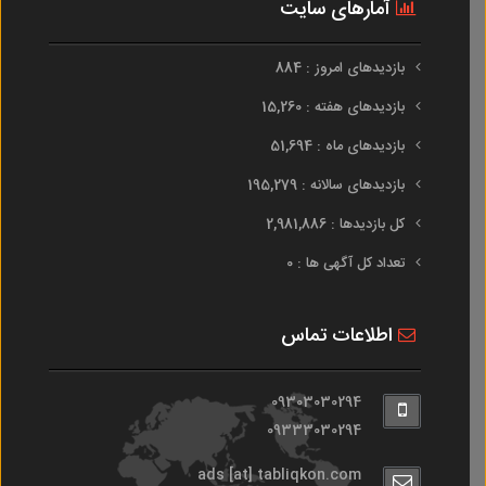
آمارهای سایت
بازدیدهای امروز : 884
بازدیدهای هفته : 15,260
بازدیدهای ماه : 51,694
بازدیدهای سالانه : 195,279
کل بازدیدها : 2,981,886
تعداد کل آگهی ها : 0
اطلاعات تماس
09303030294
09333030294
ads [at] tabliqkon.com