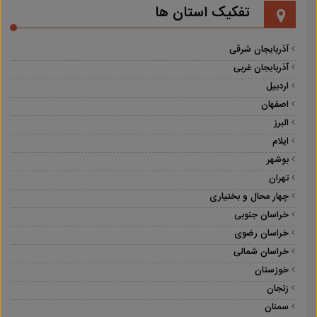
تفکیک استان ها
آذربایجان شرقی
آذربایجان غربی
اردبیل
اصفهان
البرز
ایلام
بوشهر
تهران
چهار محال و بختیاری
خراسان جنوبی
خراسان رضوی
خراسان شمالی
خوزستان
زنجان
سمنان