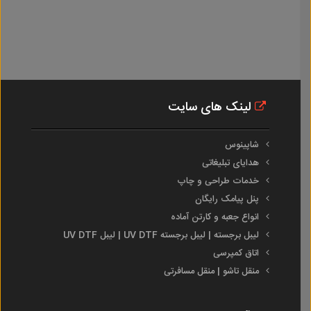
لینک های سایت
شاپینوس
هدایای تبلیغاتی
خدمات طراحی و چاپ
پنل پیامک رایگان
انواع جعبه و کارتن آماده
لیبل برجسته | لیبل برجسته UV DTF | لیبل UV DTF
اتاق کمپرسی
منقل تاشو | منقل مسافرتی